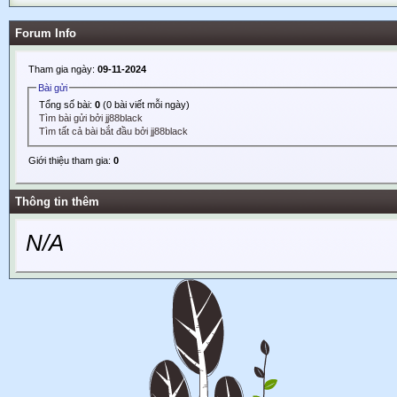
Forum Info
Tham gia ngày:
09-11-2024
Bài gửi
Tổng số bài:
0
(0 bài viết mỗi ngày)
Tìm bài gửi bởi jj88black
Tìm tất cả bài bắt đầu bởi jj88black
Giới thiệu tham gia:
0
Thông tin thêm
N/A