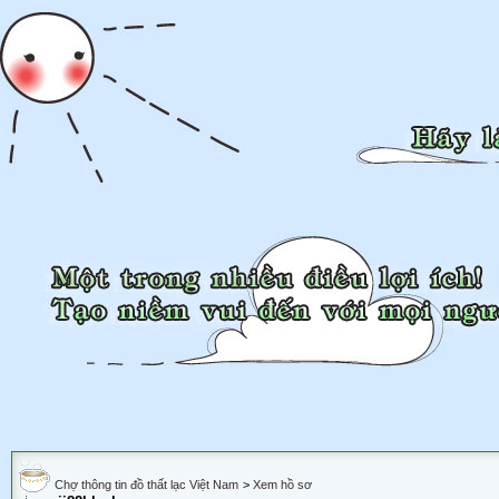
Chợ thông tin đồ thất lạc Việt Nam
>
Xem hồ sơ