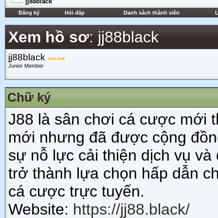
jj88black
Đăng ký
Hỏi đáp
Danh sách thành viên
L
Xem hồ sơ
: jj88black
jj88black
Junior Member
Chữ ký
J88 là sân chơi cá cược mới 
mới nhưng đã được cộng đồng 
sự nỗ lực cải thiện dịch vụ v
trở thành lựa chọn hấp dẫn ch
cá cược trực tuyến.
Website:
https://jj88.black/