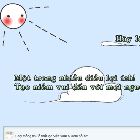
Chợ thông tin đồ thất lạc Việt Nam
>
Xem hồ sơ