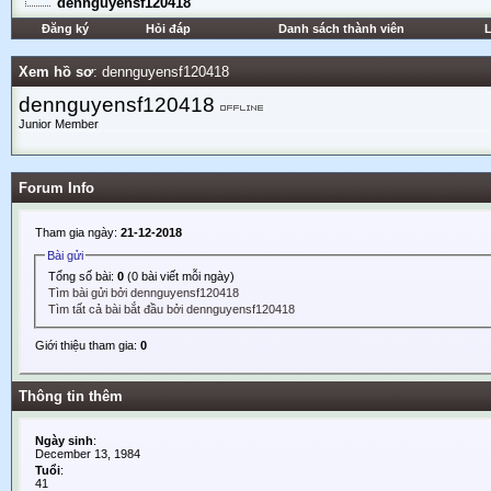
dennguyensf120418
Đăng ký
Hỏi đáp
Danh sách thành viên
L
Xem hồ sơ
: dennguyensf120418
dennguyensf120418
Junior Member
Forum Info
Tham gia ngày:
21-12-2018
Bài gửi
Tổng số bài:
0
(0 bài viết mỗi ngày)
Tìm bài gửi bởi dennguyensf120418
Tìm tất cả bài bắt đầu bởi dennguyensf120418
Giới thiệu tham gia:
0
Thông tin thêm
Ngày sinh
:
December 13, 1984
Tuổi
:
41