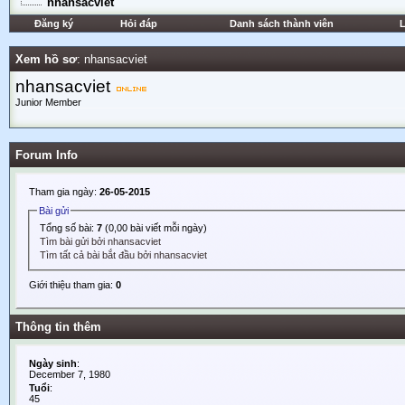
nhansacviet
Đăng ký
Hỏi đáp
Danh sách thành viên
L
Xem hồ sơ
: nhansacviet
nhansacviet
Junior Member
Forum Info
Tham gia ngày:
26-05-2015
Bài gửi
Tổng số bài:
7
(0,00 bài viết mỗi ngày)
Tìm bài gửi bởi nhansacviet
Tìm tất cả bài bắt đầu bởi nhansacviet
Giới thiệu tham gia:
0
Thông tin thêm
Ngày sinh
:
December 7, 1980
Tuổi
:
45