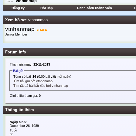
vtnhanmap
Đăng ký
Hỏi đáp
Danh sách thành viên
L
Xem hồ sơ
: vtnhanmap
vtnhanmap
Junior Member
Forum Info
Tham gia ngày:
12-11-2013
Bài gửi
Tổng số bài:
16
(0,00 bài viết mỗi ngày)
Tìm bài gửi bởi vtnhanmap
Tìm tất cả bài bắt đầu bởi vtnhanmap
Giới thiệu tham gia:
0
Thông tin thêm
Ngày sinh
:
December 26, 1989
Tuổi
:
36