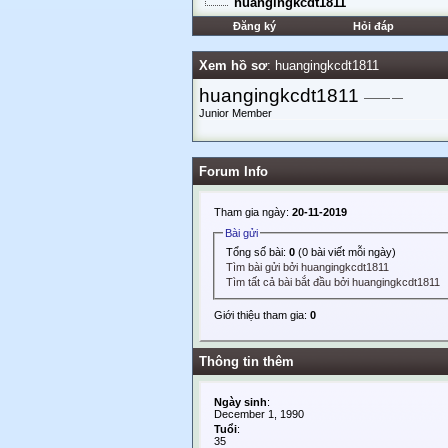
huangingkcdt1811
Đăng ký
Hỏi đáp
Xem hồ sơ
: huangingkcdt1811
huangingkcdt1811
Junior Member
Forum Info
Tham gia ngày:
20-11-2019
Bài gửi
Tổng số bài:
0
(0 bài viết mỗi ngày)
Tìm bài gửi bởi huangingkcdt1811
Tìm tất cả bài bắt đầu bởi huangingkcdt1811
Giới thiệu tham gia:
0
Thông tin thêm
Ngày sinh
:
December 1, 1990
Tuổi
:
35