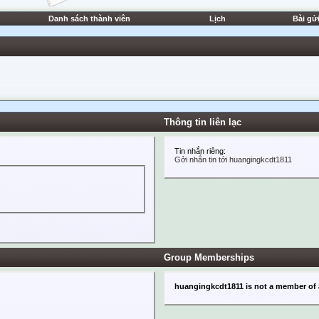
Danh sách thành viên
Lịch
Bài gử
Thông tin liên lạc
Tin nhắn riêng:
Gởi nhắn tin tới huangingkcdt1811
Group Memberships
huangingkcdt1811 is not a member of 