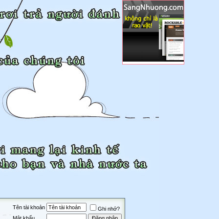
Tên tài khoản
Ghi nhớ?
Mật khẩu