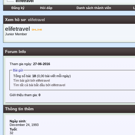
elifetravel
Đăng ký
Hỏi đáp
Danh sách thành viên
L
Xem hồ sơ
: elifetravel
elifetravel
Junior Member
Forum Info
Tham gia ngày:
27-06-2016
Bài gửi
Tổng số bài:
18
(0,00 bài viết mỗi ngày)
Tìm bài gửi bởi elifetravel
Tìm tất cả bài bắt đầu bởi elifetravel
Giới thiệu tham gia:
0
Thông tin thêm
Ngày sinh
:
December 24, 1993
Tuổi
:
32