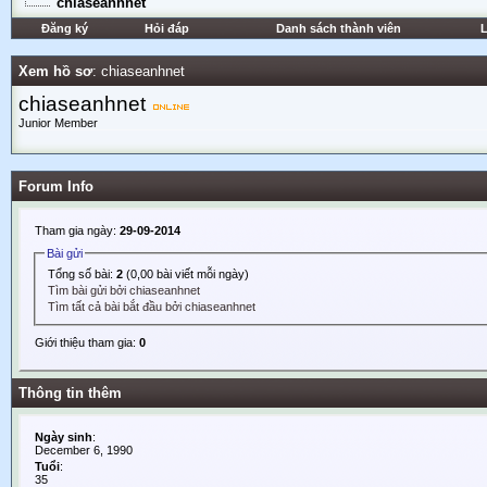
chiaseanhnet
Đăng ký
Hỏi đáp
Danh sách thành viên
L
Xem hồ sơ
: chiaseanhnet
chiaseanhnet
Junior Member
Forum Info
Tham gia ngày:
29-09-2014
Bài gửi
Tổng số bài:
2
(0,00 bài viết mỗi ngày)
Tìm bài gửi bởi chiaseanhnet
Tìm tất cả bài bắt đầu bởi chiaseanhnet
Giới thiệu tham gia:
0
Thông tin thêm
Ngày sinh
:
December 6, 1990
Tuổi
:
35