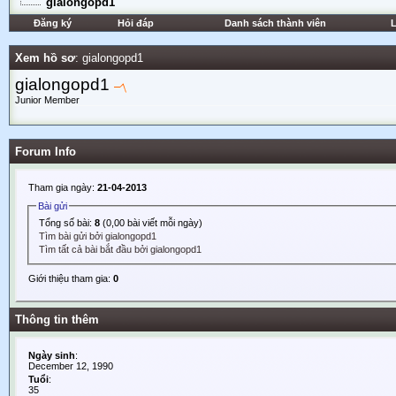
gialongopd1
Đăng ký
Hỏi đáp
Danh sách thành viên
L
Xem hồ sơ
: gialongopd1
gialongopd1
Junior Member
Forum Info
Tham gia ngày:
21-04-2013
Bài gửi
Tổng số bài:
8
(0,00 bài viết mỗi ngày)
Tìm bài gửi bởi gialongopd1
Tìm tất cả bài bắt đầu bởi gialongopd1
Giới thiệu tham gia:
0
Thông tin thêm
Ngày sinh
:
December 12, 1990
Tuổi
:
35