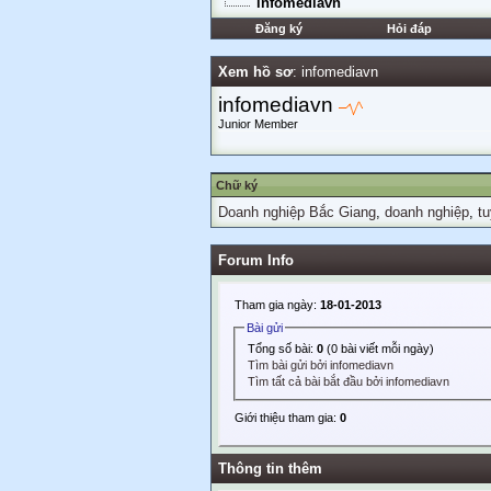
infomediavn
Đăng ký
Hỏi đáp
Xem hồ sơ
: infomediavn
infomediavn
Junior Member
Chữ ký
Doanh nghiệp Bắc Giang
,
doanh nghiệp
,
tu
Forum Info
Tham gia ngày:
18-01-2013
Bài gửi
Tổng số bài:
0
(0 bài viết mỗi ngày)
Tìm bài gửi bởi infomediavn
Tìm tất cả bài bắt đầu bởi infomediavn
Giới thiệu tham gia:
0
Thông tin thêm