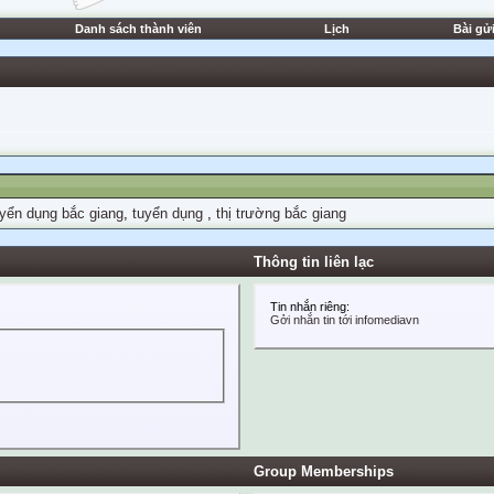
Danh sách thành viên
Lịch
Bài gử
yển dụng bắc giang
,
tuyển dụng
,
thị trường bắc giang
Thông tin liên lạc
Tin nhắn riêng:
Gởi nhắn tin tới infomediavn
Group Memberships