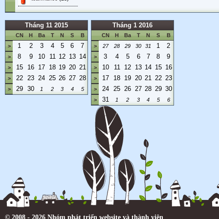
Tháng 11 2015
Tháng 1 2016
CN
H
Ba
T
N
S
B
CN
H
Ba
T
N
S
B
1
2
3
4
5
6
7
1
2
>
>
27
28
29
30
31
8
9
10
11
12
13
14
3
4
5
6
7
8
9
>
>
15
16
17
18
19
20
21
10
11
12
13
14
15
16
>
>
22
23
24
25
26
27
28
17
18
19
20
21
22
23
>
>
29
30
24
25
26
27
28
29
30
>
1
2
3
4
5
>
31
>
1
2
3
4
5
6
© 2008 - 2026 Nhóm phát triển website và thành viên