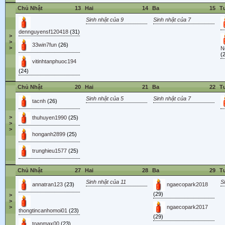
Chủ Nhật
13
Hai
14
Ba
15
T
Sinh nhật của 9
Sinh nhật của 7
dennguyensf120418
(31)
>
>
33win7fun
(26)
>
N
(
vitinhtanphuoc194
(24)
Chủ Nhật
20
Hai
21
Ba
22
T
Sinh nhật của 5
Sinh nhật của 7
tacnh
(26)
>
thuhuyen1990
(25)
>
>
honganh2899
(25)
trunghieu1577
(25)
Chủ Nhật
27
Hai
28
Ba
29
T
Sinh nhật của 11
S
annatran123
(23)
ngaecopark2018
(29)
>
>
ngaecopark2017
>
thongtincanhomoi01
(23)
(29)
toanmax00
(23)