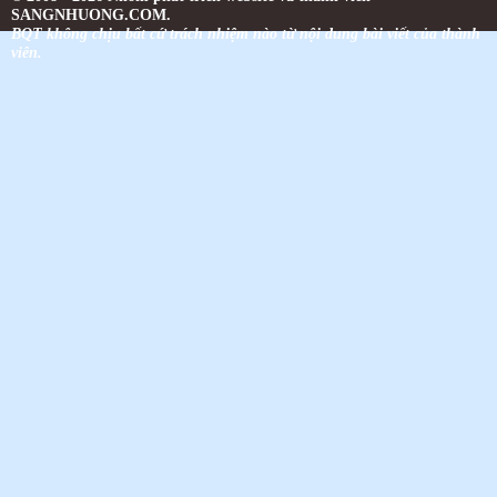
SANGNHUONG.COM.
BQT không chịu bất cứ trách nhiệm nào từ nội dung bài viết của thành
viên.