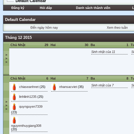
Default Calendar
Đăng ký
Hỏi đáp
Danh sách thành viên
L
Default Calendar
Đến ngày hôm nay
Xem theo tuần
Tháng 12 2015
Chủ Nhật
29
Hai
30
Ba
1
T
Sinh nhật của 11
S
>
>
>
Chủ Nhật
6
Hai
7
Ba
8
T
Sinh nhật của 7
S
chiaseanhnet
(25)
nhansacviet
(35)
linhliinh1235
(25)
>
>
quynguyen7339
>
(23)
nguyenthuygiang308
(20)